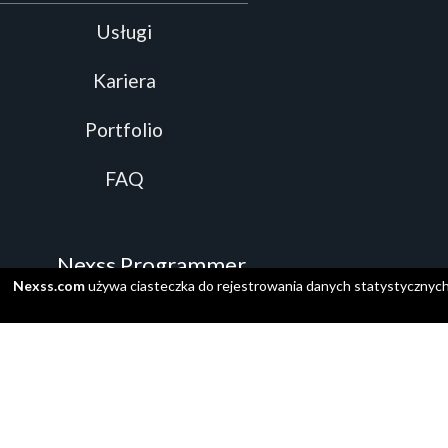
Usługi
Kariera
Portfolio
FAQ
Nexss Programmer
Nexss.com
używa ciasteczka do rejestrowania danych statystycznyc
Prezentacja wideo
Instalacja
Obsługiwane języki programowania