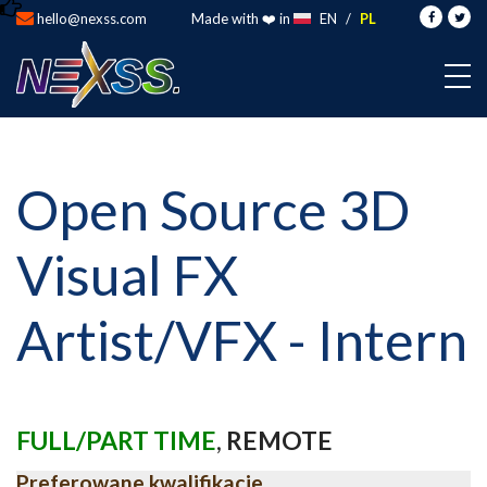
hello@nexss.com
Made with ❤️ in
EN
/
PL
Open Source 3D
Visual FX
Artist/VFX - Intern
FULL/PART TIME
,
REMOTE
Preferowane kwalifikacje