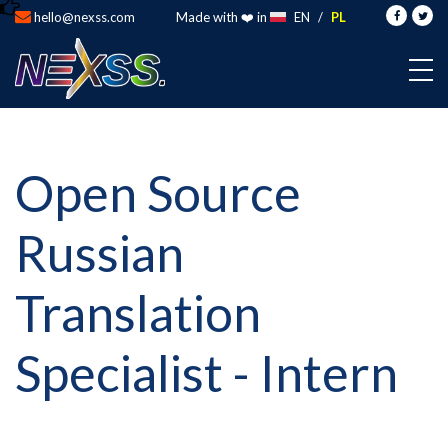
hello@nexss.com
Made with ❤️ in
EN
/
PL
Open Source
Russian
Translation
Specialist - Intern